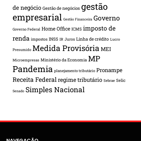
gestão
de negócio
Gestão de negócios
empresarial
Governo
Gestão Financeira
imposto de
Home Office
ICMS
Governo Federal
renda
INSS
Linha de crédito
impostos
Juros
IR
Lucro
Medida Provisória
MEI
Presumido
MP
Ministério da Economia
Microempresas
Pandemia
Pronampe
planejamento tributário
Receita Federal
regime tributário
Selic
Sebrae
Simples Nacional
Senado
NAVEGAÇÃO