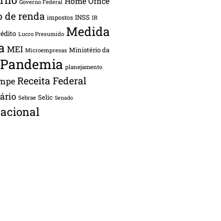
Home Office
Governo Federal
o de renda
INSS
impostos
IR
Medida
rédito
Lucro Presumido
a
MEI
Ministério da
Microempresas
Pandemia
planejamento
Receita Federal
ampe
tário
Selic
Sebrae
Senado
acional