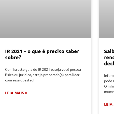
IR 2021 – o que é preciso saber
Sai
sobre?
ren
dec
Confira este guia do IR 2021 e, seja você pessoa
física ou jurídica, esteja preparado(a) para lidar
Infor
com essa questão!
pode a
O inf
momen
LEIA MAIS »
LEIA