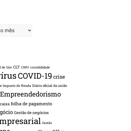
CLT
l de Giro
CNPJ
contabilidade
írus
COVID-19
crise
de Imposto de Renda
Diário oficial da união
Empreendedorismo
folha de pagamento
 caixa
gócio
Gestão de negócios
empresarial
Gestão
rno