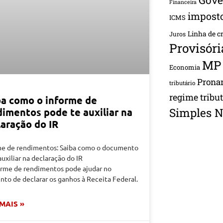
Financeira
impost
ICMS
Linha de c
Juros
Provisóri
MP
Economia
Pron
tributário
regime tribu
ba como o informe de
Simples N
dimentos pode te auxiliar na
laração do IR
me de rendimentos: Saiba como o documento
uxiliar na declaração do IR
orme de rendimentos pode ajudar no
to de declarar os ganhos à Receita Federal.
 MAIS »