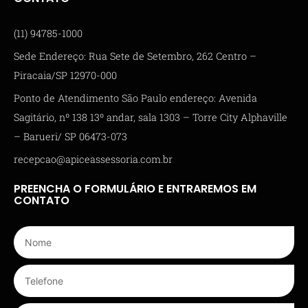
(11) 94785-1000
Sede Endereço: Rua Sete de Setembro, 262 Centro –
Piracaia/SP 12970-000
Ponto de Atendimento São Paulo endereço: Avenida
Sagitário, nº 138 13º andar, sala 1303 – Torre City Alphaville
– Barueri/ SP 06473-073
recepcao@apiceassessoria.com.br
PREENCHA O FORMULÁRIO E ENTRAREMOS EM
CONTATO