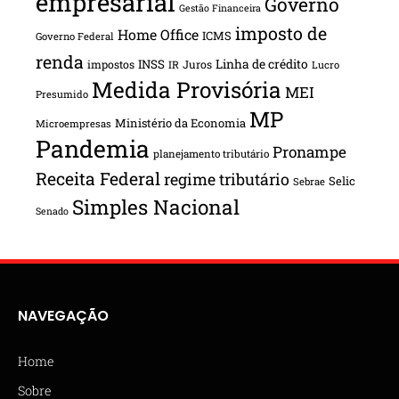
empresarial
Governo
Gestão Financeira
imposto de
Home Office
ICMS
Governo Federal
renda
INSS
Linha de crédito
impostos
Juros
IR
Lucro
Medida Provisória
MEI
Presumido
MP
Ministério da Economia
Microempresas
Pandemia
Pronampe
planejamento tributário
Receita Federal
regime tributário
Selic
Sebrae
Simples Nacional
Senado
NAVEGAÇÃO
Home
Sobre