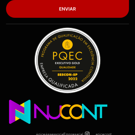
ENVIAR
ApiceAssessoriaEmpresarial
apicecont