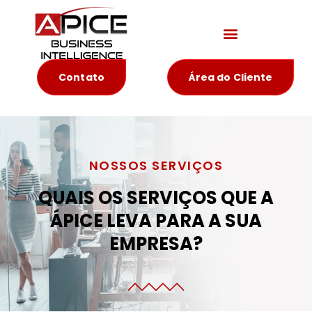
Materiais Educativos
Contato
Área do Cliente
NOSSOS SERVIÇOS
QUAIS OS SERVIÇOS QUE A
ÁPICE LEVA PARA A SUA
EMPRESA?