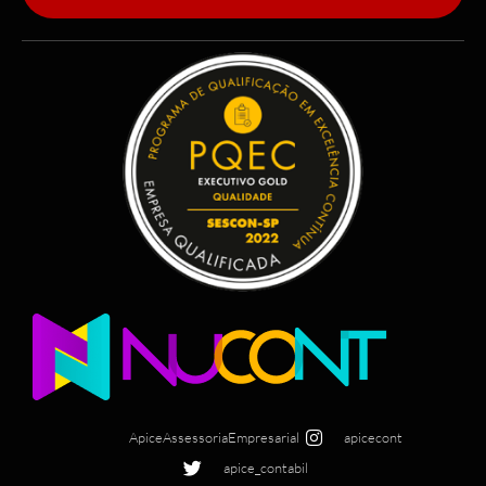
ApiceAssessoriaEmpresarial
apicecont
apice_contabil