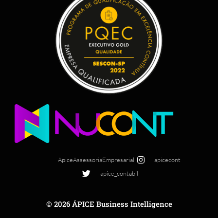
ApiceAssessoriaEmpresarial
apicecont
apice_contabil
© 2026 ÁPICE Business Intelligence