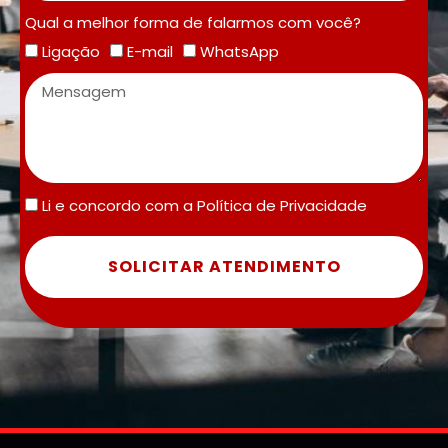
Qual a melhor forma de falarmos com você?
Ligação
E-mail
WhatsApp
Li e concordo com a
Política de Privacidade
SOLICITAR ATENDIMENTO