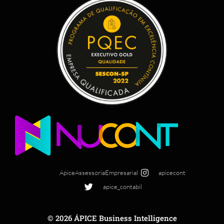
ApiceAssessoriaEmpresarial
apicecont
apice_contabil
© 2026 ÁPICE Business Intelligence