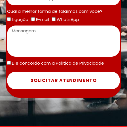
Qual a melhor forma de falarmos com você?
Ligação
E-mail
WhatsApp
Li e concordo com a
Política de Privacidade
SOLICITAR ATENDIMENTO