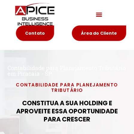
Materiais Educativos
Contato
Área do Cliente
Contabilidade para Planejamento Tributário
em Piracaia - SP
CONTABILIDADE PARA PLANEJAMENTO
TRIBUTÁRIO
CONSTITUA A SUA HOLDING E
APROVEITE ESSA OPORTUNIDADE
PARA CRESCER