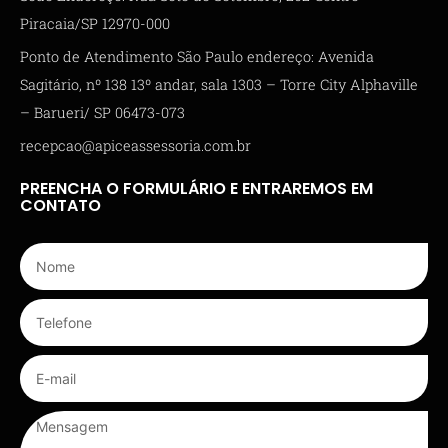
Piracaia/SP 12970-000
Ponto de Atendimento São Paulo endereço: Avenida
Sagitário, nº 138 13º andar, sala 1303 – Torre City Alphaville
– Barueri/ SP 06473-073
recepcao@apiceassessoria.com.br
PREENCHA O FORMULÁRIO E ENTRAREMOS EM
CONTATO