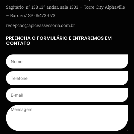
Sagitário, nº 138 13º andar, sala 1303 – Torre City Alphaville
– Barueri/ SP 06473-073
recepcao@apiceassessoria.com.br
PREENCHA O FORMULÁRIO E ENTRAREMOS EM
CONTATO