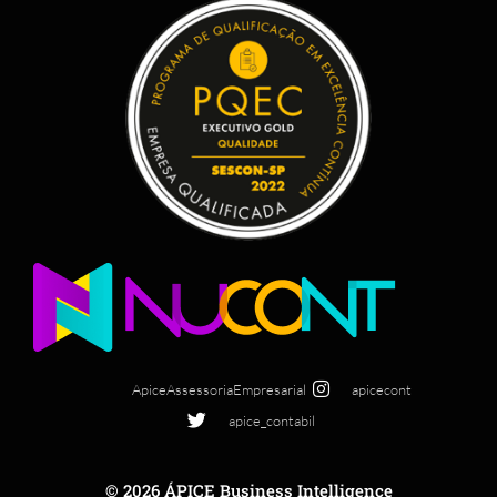
ApiceAssessoriaEmpresarial
apicecont
apice_contabil
© 2026 ÁPICE Business Intelligence