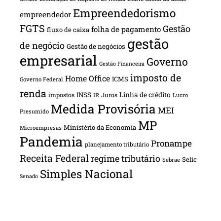
Empreendedorismo
empreendedor
FGTS
Gestão
folha de pagamento
fluxo de caixa
gestão
de negócio
Gestão de negócios
empresarial
Governo
Gestão Financeira
imposto de
Home Office
ICMS
Governo Federal
renda
INSS
Linha de crédito
impostos
Juros
IR
Lucro
Medida Provisória
MEI
Presumido
MP
Ministério da Economia
Microempresas
Pandemia
Pronampe
planejamento tributário
Receita Federal
regime tributário
Selic
Sebrae
Simples Nacional
Senado