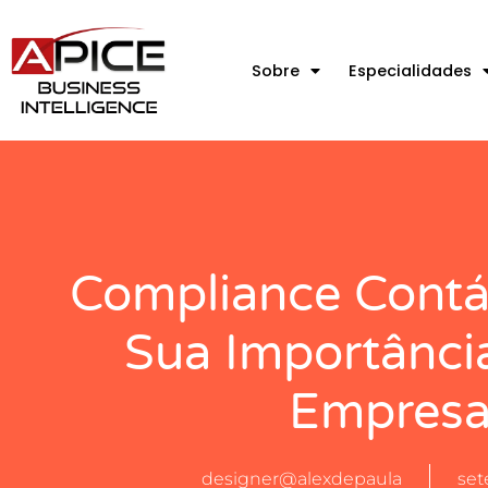
Sobre
Especialidades
Compliance Contáb
Sua Importânci
Empresa
designer@alexdepaula
set