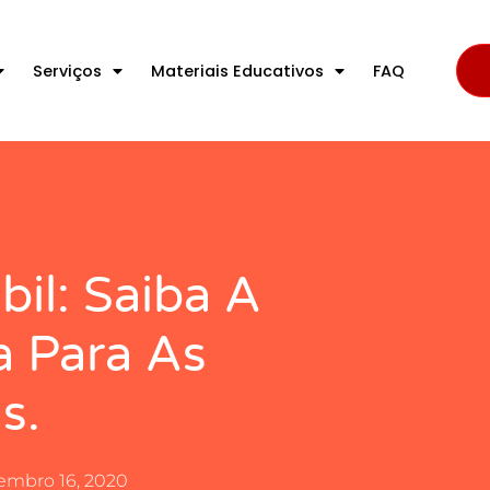
Serviços
Materiais Educativos
FAQ
il: Saiba A
a Para As
s.
embro 16, 2020