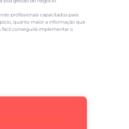
a boa gestão do negócio.
do profissionais capacitados para
egócio, quanto maior a informação que
is fácil conseguirá implementar o
 Não Perca Nada!