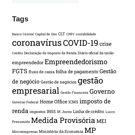
Tags
CLT
Banco Central
Capital de Giro
CNPJ
contabilidade
coronavírus
COVID-19
crise
Declaração de Imposto de Renda
Diário oficial da união
Crédito
Empreendedorismo
empreendedor
FGTS
Gestão
folha de pagamento
fluxo de caixa
gestão
de negócio
Gestão de negócios
empresarial
Governo
Gestão Financeira
imposto de
Home Office
ICMS
Governo Federal
renda
INSS
Linha de crédito
impostos
Juros
IR
Lucro
Medida Provisória
MEI
Presumido
MP
Ministério da Economia
Microempresas