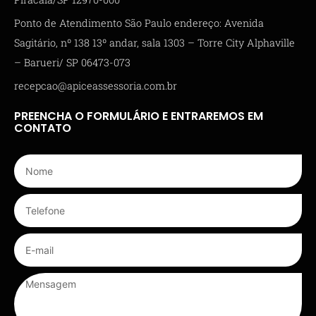
Ponto de Atendimento São Paulo endereço: Avenida
Sagitário, nº 138 13º andar, sala 1303 – Torre City Alphaville
– Barueri/ SP 06473-073
recepcao@apiceassessoria.com.br
PREENCHA O FORMULÁRIO E ENTRAREMOS EM
CONTATO