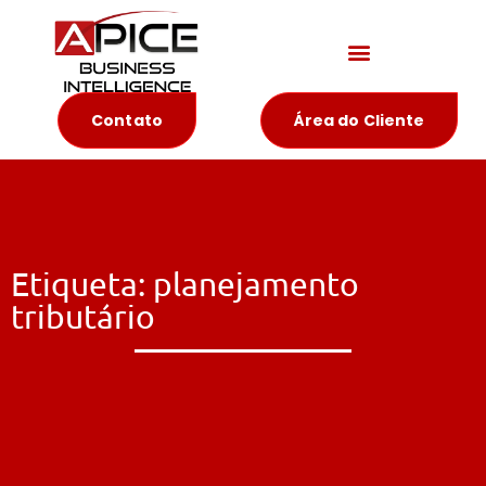
Materiais Educativos
Contato
Área do Cliente
Etiqueta: planejamento
tributário