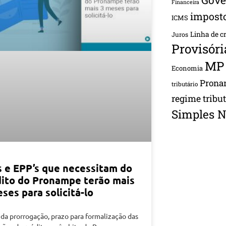
Financeira
impost
ICMS
Linha de c
Juros
Provisóri
MP
Economia
Pron
tributário
regime tribu
Simples N
s e EPP’s que necessitam do
dito do Pronampe terão mais
ses para solicitá-lo
da prorrogação, prazo para formalização das