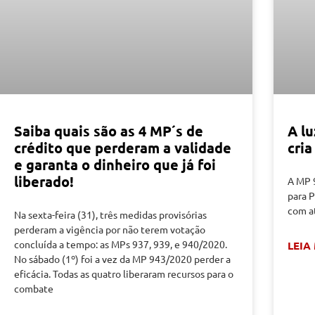
Saiba quais são as 4 MP´s de
A lu
crédito que perderam a validade
cria
e garanta o dinheiro que já foi
liberado!
A MP 9
para 
com a
Na sexta-feira (31), três medidas provisórias
perderam a vigência por não terem votação
concluída a tempo: as MPs 937, 939, e 940/2020.
LEIA
No sábado (1º) foi a vez da MP 943/2020 perder a
eficácia. Todas as quatro liberaram recursos para o
combate