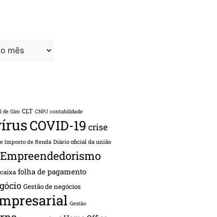
CLT
l de Giro
CNPJ
contabilidade
írus
COVID-19
crise
de Imposto de Renda
Diário oficial da união
Empreendedorismo
folha de pagamento
 caixa
gócio
Gestão de negócios
empresarial
Gestão
rno