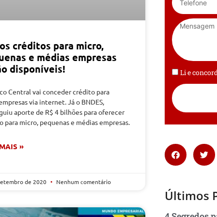
os créditos para micro,
uenas e médias empresas
o disponíveis!
Li e conco
co Central vai conceder crédito para
empresas via internet. Já o BNDES,
uiu aporte de R$ 4 bilhões para oferecer
to para micro, pequenas e médias empresas.
 MAIS »
setembro de 2020
Nenhum comentário
Últimos 
4 Segredos p