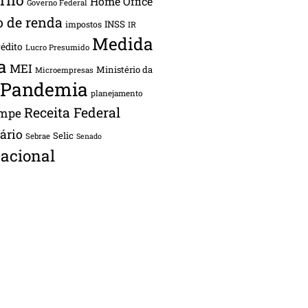
Home Office
Governo Federal
o de renda
INSS
impostos
IR
Medida
rédito
Lucro Presumido
a
MEI
Ministério da
Microempresas
Pandemia
planejamento
Receita Federal
ampe
tário
Selic
Sebrae
Senado
acional