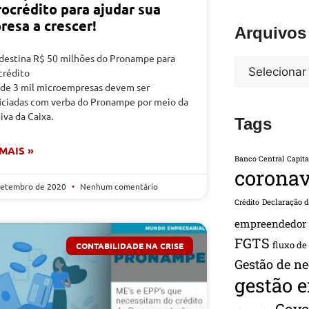
rocrédito para ajudar sua
resa a crescer!
Arquivos
 destina R$ 50 milhões do Pronampe para
crédito
 de 3 mil microempresas devem ser
iciadas com verba do Pronampe por meio da
tiva da Caixa.
Tags
 MAIS »
Banco Central
Capita
coronav
setembro de 2020
Nenhum comentário
Declaração 
Crédito
empreendedor
FGTS
fluxo de
CONTABILIDADE NA CRISE
Gestão de ne
gestão 
Gove