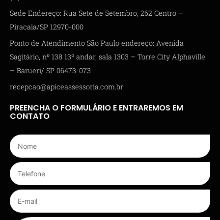
Sede Endereço: Rua Sete de Setembro, 262 Centro –
Piracaia/SP 12970-000
Ponto de Atendimento São Paulo endereço: Avenida
Sagitário, nº 138 13º andar, sala 1303 – Torre City Alphaville
– Barueri/ SP 06473-073
recepcao@apiceassessoria.com.br
PREENCHA O FORMULÁRIO E ENTRAREMOS EM
CONTATO