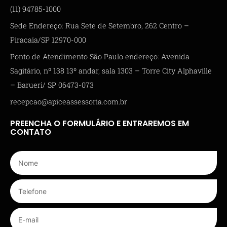
(11) 94785-1000
Sede Endereço: Rua Sete de Setembro, 262 Centro –
Piracaia/SP 12970-000
Ponto de Atendimento São Paulo endereço: Avenida
Sagitário, nº 138 13º andar, sala 1303 – Torre City Alphaville
– Barueri/ SP 06473-073
recepcao@apiceassessoria.com.br
PREENCHA O FORMULÁRIO E ENTRAREMOS EM
CONTATO