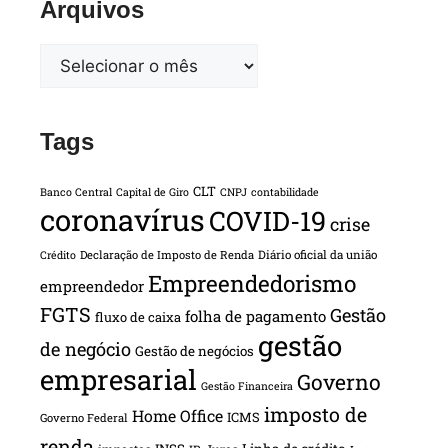
Arquivos
Tags
CLT
Banco Central
Capital de Giro
CNPJ
contabilidade
coronavírus
COVID-19
crise
Declaração de Imposto de Renda
Diário oficial da união
Crédito
Empreendedorismo
empreendedor
FGTS
Gestão
folha de pagamento
fluxo de caixa
gestão
de negócio
Gestão de negócios
empresarial
Governo
Gestão Financeira
imposto de
Home Office
ICMS
Governo Federal
renda