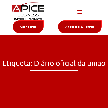
Materiais Educativos
Contato
Área do Cliente
Etiqueta: Diário oficial da união