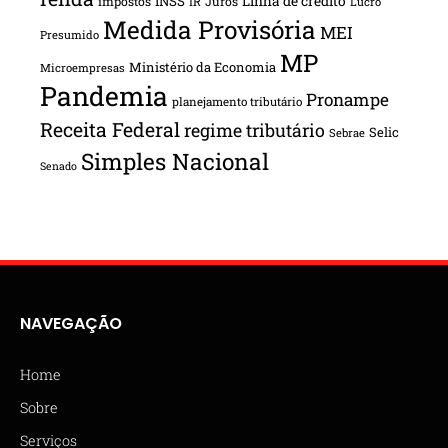
INSS
Linha de crédito
impostos
Juros
IR
Lucro
Medida Provisória
MEI
Presumido
MP
Ministério da Economia
Microempresas
Pandemia
Pronampe
planejamento tributário
Receita Federal
regime tributário
Selic
Sebrae
Simples Nacional
Senado
NAVEGAÇÃO
Home
Sobre
Serviços