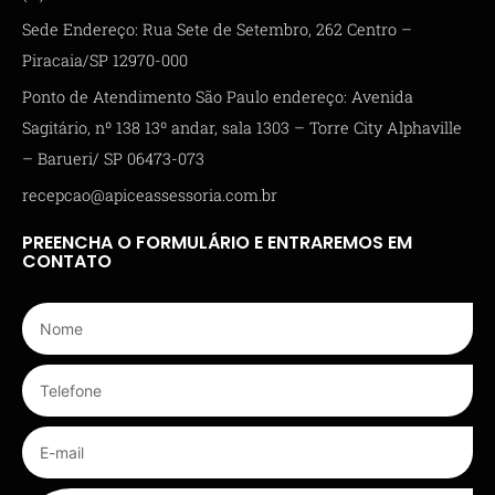
Sede Endereço: Rua Sete de Setembro, 262 Centro –
Piracaia/SP 12970-000
Ponto de Atendimento São Paulo endereço: Avenida
Sagitário, nº 138 13º andar, sala 1303 – Torre City Alphaville
– Barueri/ SP 06473-073
recepcao@apiceassessoria.com.br
PREENCHA O FORMULÁRIO E ENTRAREMOS EM
CONTATO