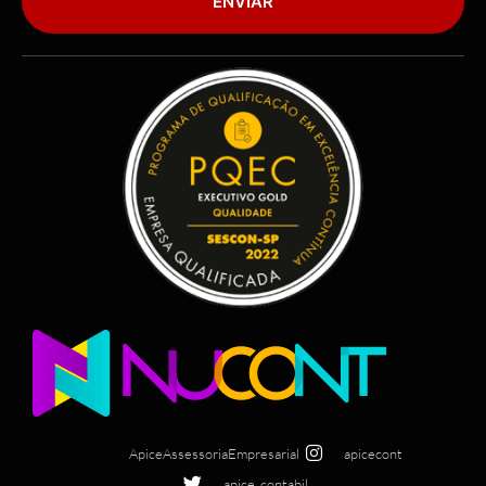
ENVIAR
ApiceAssessoriaEmpresarial
apicecont
apice_contabil