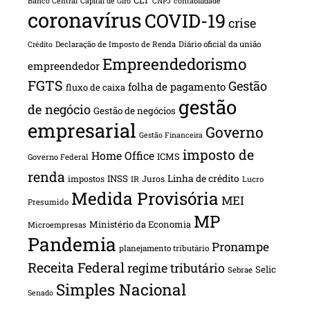
CLT
Banco Central
Capital de Giro
CNPJ
contabilidade
coronavírus
COVID-19
crise
Declaração de Imposto de Renda
Diário oficial da união
Crédito
Empreendedorismo
empreendedor
FGTS
Gestão
folha de pagamento
fluxo de caixa
gestão
de negócio
Gestão de negócios
empresarial
Governo
Gestão Financeira
imposto de
Home Office
ICMS
Governo Federal
renda
INSS
Linha de crédito
impostos
Juros
IR
Lucro
Medida Provisória
MEI
Presumido
MP
Ministério da Economia
Microempresas
Pandemia
Pronampe
planejamento tributário
Receita Federal
regime tributário
Selic
Sebrae
Simples Nacional
Senado