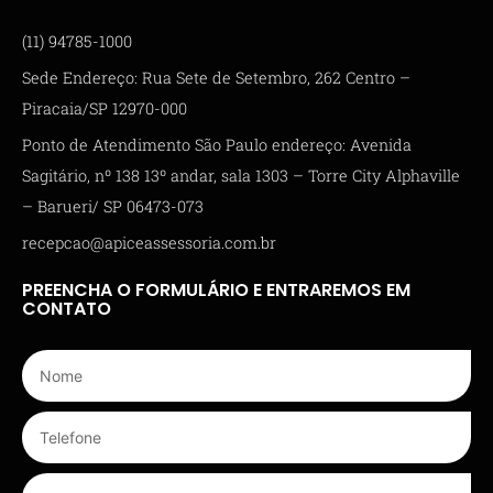
(11) 94785-1000
Sede Endereço: Rua Sete de Setembro, 262 Centro –
Piracaia/SP 12970-000
Ponto de Atendimento São Paulo endereço: Avenida
Sagitário, nº 138 13º andar, sala 1303 – Torre City Alphaville
– Barueri/ SP 06473-073
recepcao@apiceassessoria.com.br
PREENCHA O FORMULÁRIO E ENTRAREMOS EM
CONTATO