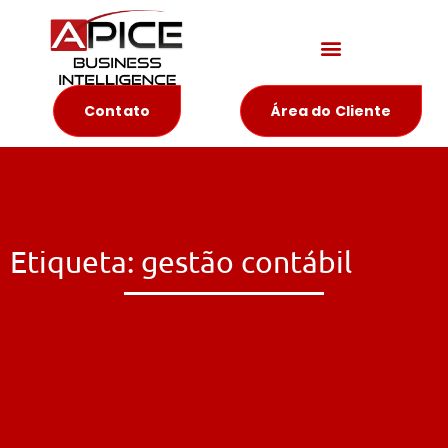
Materiais Educativos
Contato
Área do Cliente
Etiqueta: gestão contábil