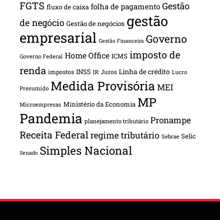
FGTS
Gestão
folha de pagamento
fluxo de caixa
gestão
de negócio
Gestão de negócios
empresarial
Governo
Gestão Financeira
imposto de
Home Office
ICMS
Governo Federal
renda
INSS
Linha de crédito
impostos
Juros
IR
Lucro
Medida Provisória
MEI
Presumido
MP
Ministério da Economia
Microempresas
Pandemia
Pronampe
planejamento tributário
Receita Federal
regime tributário
Selic
Sebrae
Simples Nacional
Senado