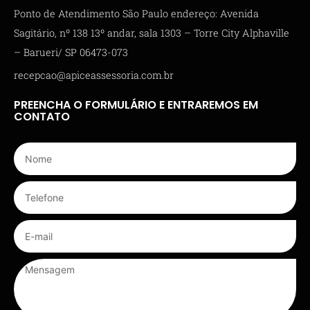
Ponto de Atendimento São Paulo endereço: Avenida
Sagitário, nº 138 13º andar, sala 1303 – Torre City Alphaville
– Barueri/ SP 06473-073
recepcao@apiceassessoria.com.br
PREENCHA O FORMULÁRIO E ENTRAREMOS EM
CONTATO