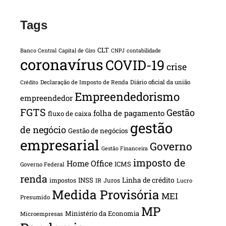
Tags
CLT
Banco Central
Capital de Giro
CNPJ
contabilidade
coronavírus
COVID-19
crise
Declaração de Imposto de Renda
Diário oficial da união
Crédito
Empreendedorismo
empreendedor
FGTS
Gestão
folha de pagamento
fluxo de caixa
gestão
de negócio
Gestão de negócios
empresarial
Governo
Gestão Financeira
imposto de
Home Office
ICMS
Governo Federal
renda
INSS
Linha de crédito
impostos
Juros
IR
Lucro
Medida Provisória
MEI
Presumido
MP
Ministério da Economia
Microempresas