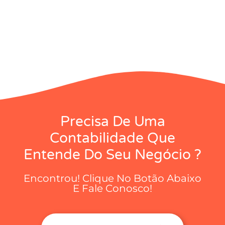
Precisa De Uma
Contabilidade Que
Entende Do Seu Negócio ?
Encontrou! Clique No Botão Abaixo
E Fale Conosco!