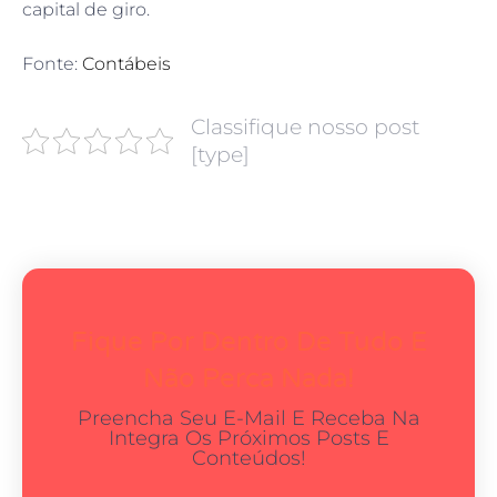
capital de giro.
Fonte:
Contábeis
Classifique nosso post
[type]
Fique Por Dentro De Tudo E
Não Perca Nada!
Preencha Seu E-Mail E Receba Na
Integra Os Próximos Posts E
Conteúdos!