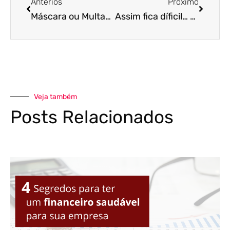
Anterios
Próximo
Máscara ou Multa? O dilema que vai custar, no mínimo, 500 reais
Assim fica díficil… Linha de crédito anunciada pelo Governo não chega a +80% das micro e pequenas empresas!
Veja também
Posts Relacionados