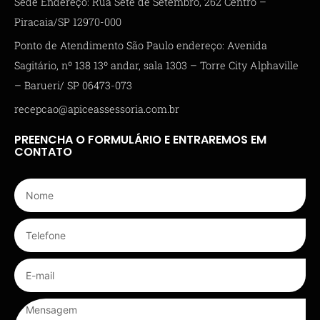
Sede Endereço: Rua Sete de Setembro, 262 Centro –
Piracaia/SP 12970-000
Ponto de Atendimento São Paulo endereço: Avenida
Sagitário, nº 138 13º andar, sala 1303 – Torre City Alphaville
– Barueri/ SP 06473-073
recepcao@apiceassessoria.com.br
PREENCHA O FORMULÁRIO E ENTRAREMOS EM
CONTATO