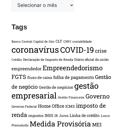
Tags
CLT
Banco Central
Capital de Giro
CNPJ
contabilidade
coronavírus
COVID-19
crise
Declaração de Imposto de Renda
Diário oficial da união
Crédito
Empreendedorismo
empreendedor
FGTS
Gestão
folha de pagamento
fluxo de caixa
gestão
de negócio
Gestão de negócios
empresarial
Governo
Gestão Financeira
imposto de
Home Office
ICMS
Governo Federal
renda
INSS
Linha de crédito
impostos
Juros
IR
Lucro
Medida Provisória
MEI
Presumido