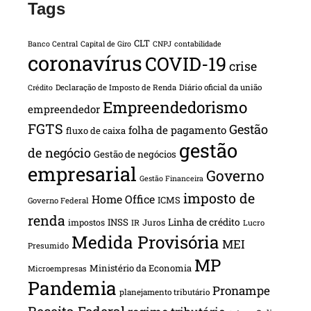
Tags
CLT
Banco Central
Capital de Giro
CNPJ
contabilidade
coronavírus
COVID-19
crise
Declaração de Imposto de Renda
Diário oficial da união
Crédito
Empreendedorismo
empreendedor
FGTS
Gestão
folha de pagamento
fluxo de caixa
gestão
de negócio
Gestão de negócios
empresarial
Governo
Gestão Financeira
imposto de
Home Office
ICMS
Governo Federal
renda
INSS
Linha de crédito
impostos
Juros
IR
Lucro
Medida Provisória
MEI
Presumido
MP
Ministério da Economia
Microempresas
Pandemia
Pronampe
planejamento tributário