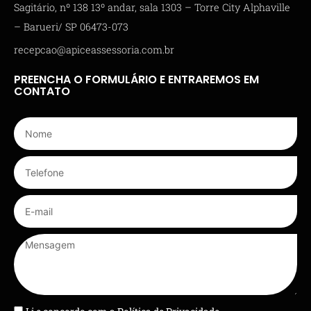
Sagitário, nº 138 13º andar, sala 1303 – Torre City Alphaville
– Barueri/ SP 06473-073
recepcao@apiceassessoria.com.br
PREENCHA O FORMULÁRIO E ENTRAREMOS EM
CONTATO