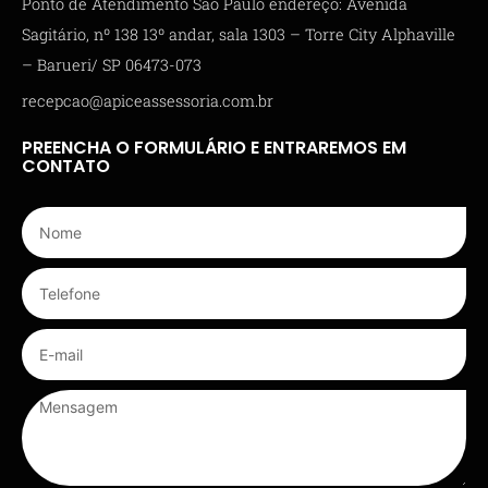
Ponto de Atendimento São Paulo endereço: Avenida
Sagitário, nº 138 13º andar, sala 1303 – Torre City Alphaville
– Barueri/ SP 06473-073
recepcao@apiceassessoria.com.br
PREENCHA O FORMULÁRIO E ENTRAREMOS EM
CONTATO