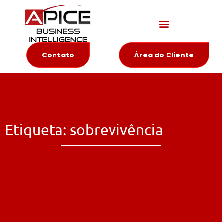
Materiais Educativos
Contato
Área do Cliente
Etiqueta: sobrevivência