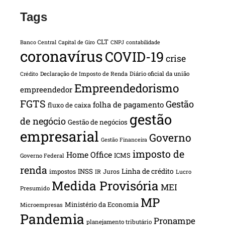
Tags
CLT
Banco Central
Capital de Giro
CNPJ
contabilidade
coronavírus
COVID-19
crise
Declaração de Imposto de Renda
Diário oficial da união
Crédito
Empreendedorismo
empreendedor
FGTS
Gestão
folha de pagamento
fluxo de caixa
gestão
de negócio
Gestão de negócios
empresarial
Governo
Gestão Financeira
imposto de
Home Office
ICMS
Governo Federal
renda
INSS
Linha de crédito
impostos
Juros
IR
Lucro
Medida Provisória
MEI
Presumido
MP
Ministério da Economia
Microempresas
Pandemia
Pronampe
planejamento tributário