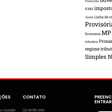
Financeira
impost
ICMS
Linha de c
Juros
Provisóri
MP
Economia
Pron
tributário
regime tribu
Simples N
ÇÕES
CONTATO
PREENC
ENTRA
ia Contábil
(11) 94785-1000