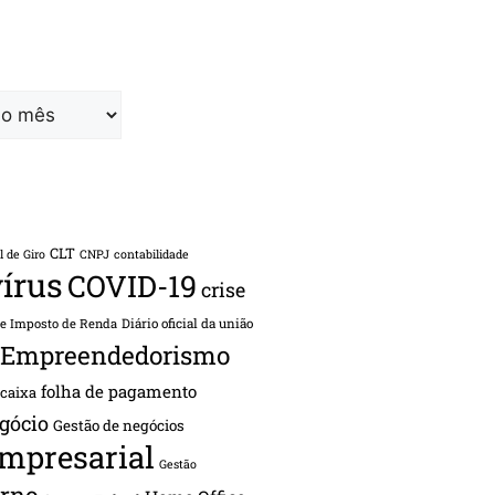
CLT
l de Giro
CNPJ
contabilidade
írus
COVID-19
crise
de Imposto de Renda
Diário oficial da união
Empreendedorismo
folha de pagamento
 caixa
gócio
Gestão de negócios
empresarial
Gestão
rno