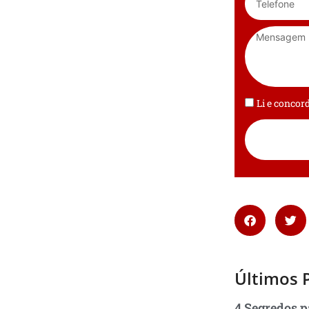
Li e conco
Últimos 
4 Segredos p