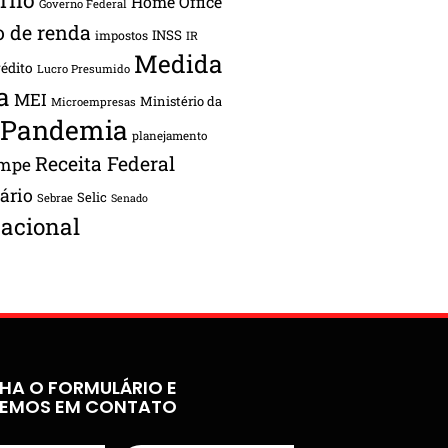
Home Office
Governo Federal
o de renda
INSS
impostos
IR
Medida
rédito
Lucro Presumido
a
MEI
Ministério da
Microempresas
Pandemia
planejamento
Receita Federal
ampe
tário
Selic
Sebrae
Senado
acional
HA O FORMULÁRIO E
REMOS EM CONTATO