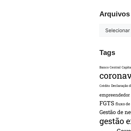
Arquivos
Tags
Banco Central
Capita
coronav
Declaração 
Crédito
empreendedor
FGTS
fluxo de
Gestão de ne
gestão 
Gove