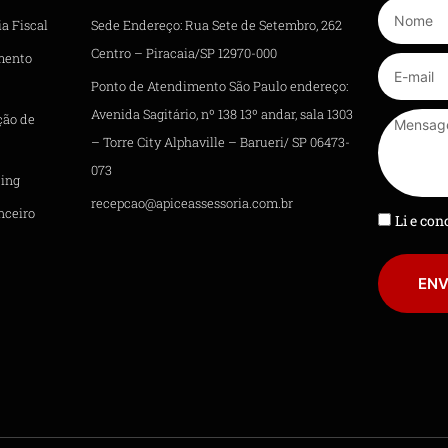
a Fiscal
Sede Endereço: Rua Sete de Setembro, 262
Centro – Piracaia/SP 12970-000
mento
Ponto de Atendimento São Paulo endereço:
Avenida Sagitário, nº 138 13º andar, sala 1303
ção de
– Torre City Alphaville – Barueri/ SP 06473-
073
ing
recepcao@apiceassessoria.com.br
nceiro
Li e co
ENV