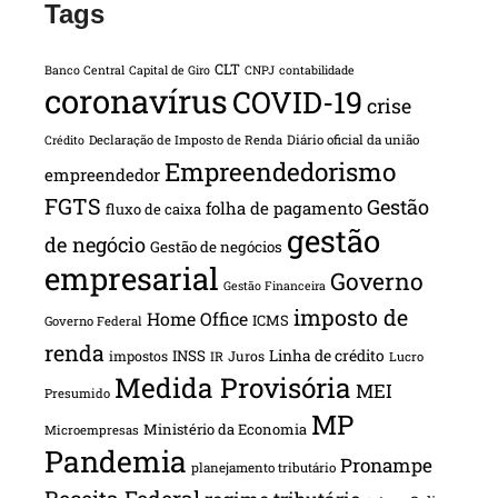
Tags
CLT
Banco Central
Capital de Giro
CNPJ
contabilidade
coronavírus
COVID-19
crise
Declaração de Imposto de Renda
Diário oficial da união
Crédito
Empreendedorismo
empreendedor
FGTS
Gestão
folha de pagamento
fluxo de caixa
gestão
de negócio
Gestão de negócios
empresarial
Governo
Gestão Financeira
imposto de
Home Office
ICMS
Governo Federal
renda
INSS
Linha de crédito
impostos
Juros
IR
Lucro
Medida Provisória
MEI
Presumido
MP
Ministério da Economia
Microempresas
Pandemia
Pronampe
planejamento tributário