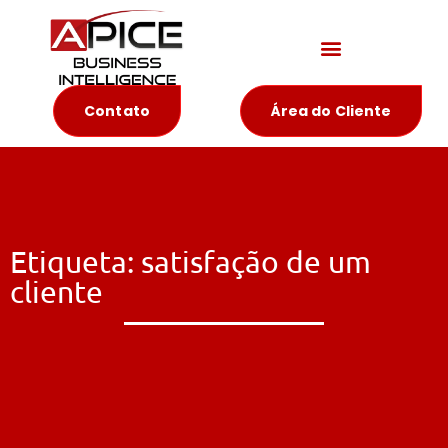
Materiais Educativos
Contato
Área do Cliente
Etiqueta: satisfação de um
cliente