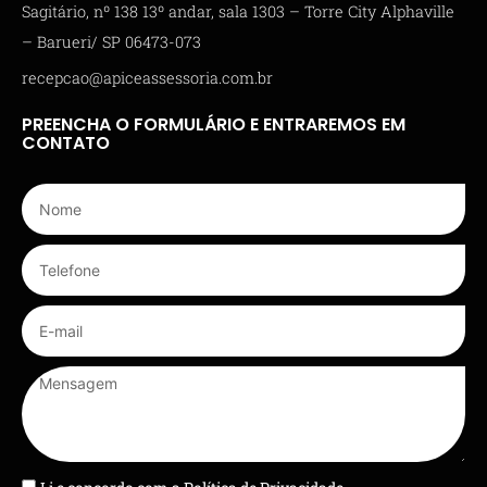
Sagitário, nº 138 13º andar, sala 1303 – Torre City Alphaville
– Barueri/ SP 06473-073
recepcao@apiceassessoria.com.br
PREENCHA O FORMULÁRIO E ENTRAREMOS EM
CONTATO