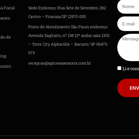
a Fiscal
Sede Endereço: Rua Sete de Setembro, 262
Centro – Piracaia/SP 12970-000
mento
Ponto de Atendimento São Paulo endereço:
Avenida Sagitário, nº 138 13º andar, sala 1303
ção de
– Torre City Alphaville – Barueri/ SP 06473-
073
ing
recepcao@apiceassessoria.com.br
nceiro
Li e co
ENV