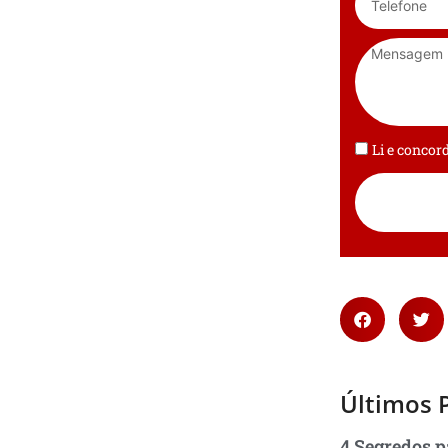
Li e conco
Últimos 
4 Segredos p