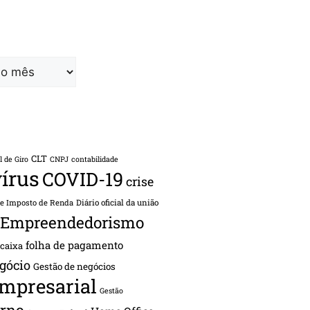
CLT
l de Giro
CNPJ
contabilidade
írus
COVID-19
crise
de Imposto de Renda
Diário oficial da união
Empreendedorismo
folha de pagamento
 caixa
gócio
Gestão de negócios
empresarial
Gestão
rno