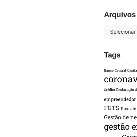
Arquivos
Tags
Banco Central
Capita
coronav
Declaração 
Crédito
empreendedor
FGTS
fluxo de
Gestão de ne
gestão 
Gove