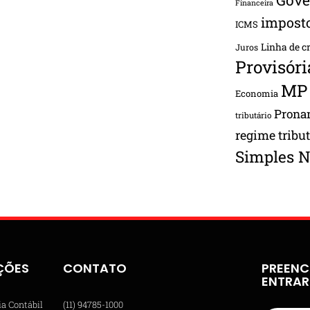
Financeira
impost
ICMS
Linha de c
Juros
Provisóri
MP
Economia
Pron
tributário
regime tribu
Simples N
ÇÕES
CONTATO
PREENC
ENTRA
ia Contábil
(11) 94785-1000