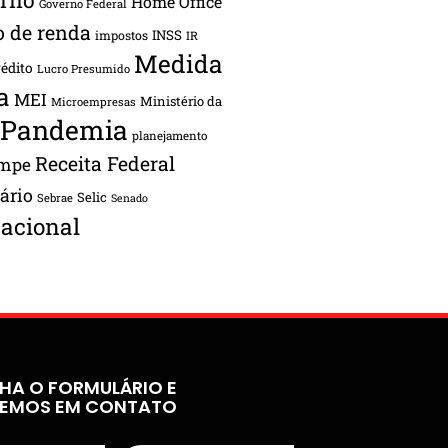
Home Office
Governo Federal
o de renda
INSS
impostos
IR
Medida
rédito
Lucro Presumido
a
MEI
Ministério da
Microempresas
Pandemia
planejamento
Receita Federal
ampe
tário
Selic
Sebrae
Senado
acional
HA O FORMULÁRIO E
REMOS EM CONTATO