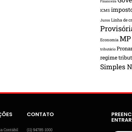
Financeira
impost
ICMS
Linha de c
Juros
Provisóri
MP
Economia
Pron
tributário
regime tribu
Simples N
ÇÕES
CONTATO
PREENC
ENTRA
ia Contábil
(11) 94785-1000