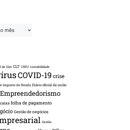
CLT
l de Giro
CNPJ
contabilidade
írus
COVID-19
crise
de Imposto de Renda
Diário oficial da união
Empreendedorismo
folha de pagamento
 caixa
gócio
Gestão de negócios
empresarial
Gestão
rno