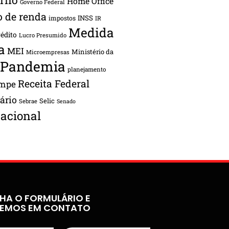
Home Office
Governo Federal
o de renda
INSS
impostos
IR
Medida
rédito
Lucro Presumido
a
MEI
Ministério da
Microempresas
Pandemia
planejamento
Receita Federal
ampe
tário
Selic
Sebrae
Senado
acional
HA O FORMULÁRIO E
REMOS EM CONTATO