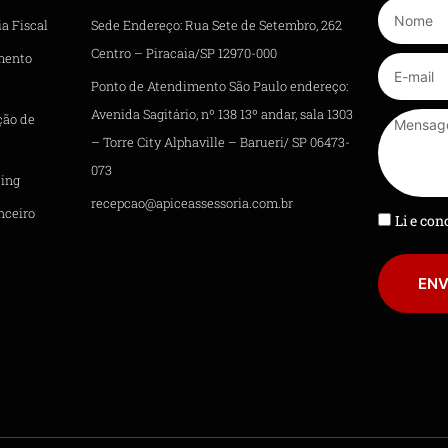
a Fiscal
Sede Endereço: Rua Sete de Setembro, 262
Centro – Piracaia/SP 12970-000
mento
Ponto de Atendimento São Paulo endereço:
Avenida Sagitário, nº 138 13º andar, sala 1303
ção de
– Torre City Alphaville – Barueri/ SP 06473-
073
ing
recepcao@apiceassessoria.com.br
nceiro
Li e co
ENV