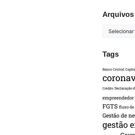
Arquivos
Tags
Banco Central
Capita
coronav
Declaração 
Crédito
empreendedor
FGTS
fluxo de
Gestão de ne
gestão 
Gove