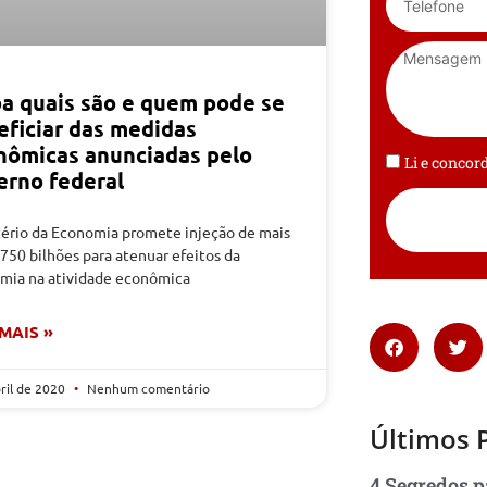
ba quais são e quem pode se
eficiar das medidas
nômicas anunciadas pelo
Li e conco
erno federal
tério da Economia promete injeção de mais
750 bilhões para atenuar efeitos da
mia na atividade econômica
 MAIS »
bril de 2020
Nenhum comentário
Últimos 
4 Segredos p