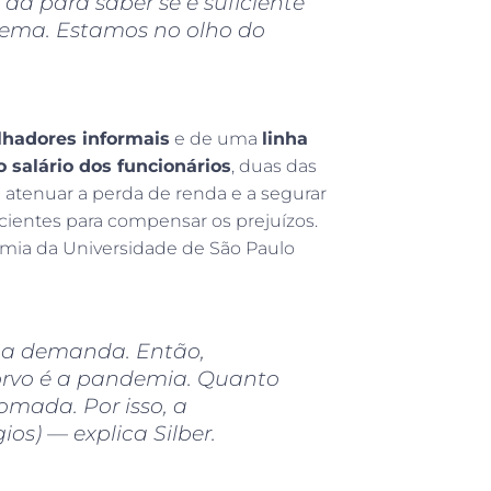
á para saber se é suficiente
ema. Estamos no olho do
lhadores informais
e de uma
linha
 salário dos funcionários
, duas das
 atenuar a perda de renda e a segurar
entes para compensar os prejuízos.
mia da Universidade de São Paulo
e a demanda. Então,
orvo é a pandemia. Quanto
tomada. Por isso, a
os) — explica Silber.