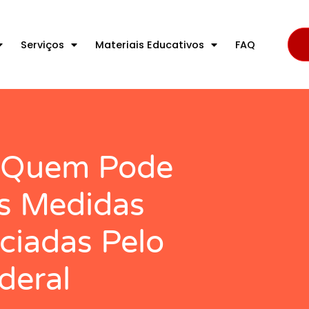
Serviços
Materiais Educativos
FAQ
E Quem Pode
as Medidas
iadas Pelo
deral