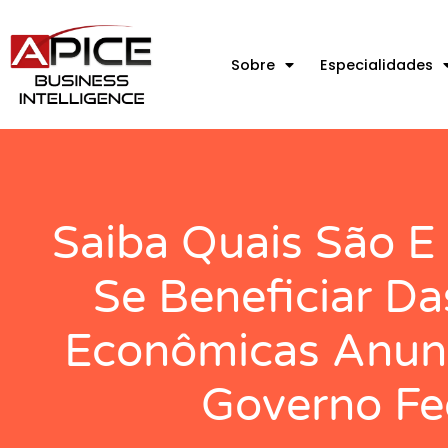
Sobre
Especialidades
Saiba Quais São 
Se Beneficiar D
Econômicas Anunc
Governo Fe