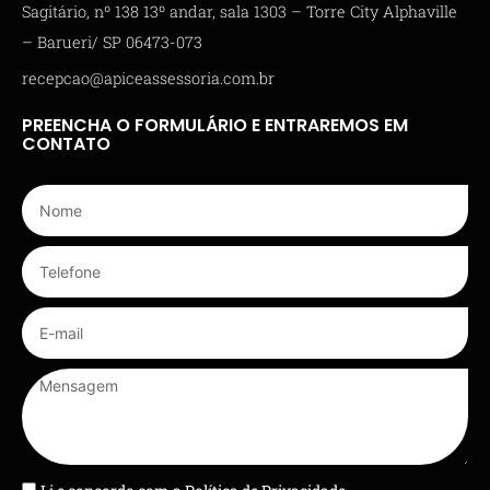
Sagitário, nº 138 13º andar, sala 1303 – Torre City Alphaville
– Barueri/ SP 06473-073
recepcao@apiceassessoria.com.br
PREENCHA O FORMULÁRIO E ENTRAREMOS EM
CONTATO