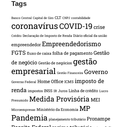
Tags
CLT
Banco Central
Capital de Giro
CNPJ
contabilidade
coronavírus
COVID-19
crise
Declaração de Imposto de Renda
Diário oficial da união
Crédito
Empreendedorismo
empreendedor
FGTS
Gestão
folha de pagamento
fluxo de caixa
gestão
de negócio
Gestão de negócios
empresarial
Governo
Gestão Financeira
imposto de
Home Office
ICMS
Governo Federal
renda
INSS
Linha de crédito
impostos
Juros
IR
Lucro
Medida Provisória
MEI
Presumido
MP
Ministério da Economia
Microempresas
Pandemia
Pronampe
planejamento tributário