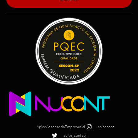
ApiceAssessoriaEmpresarial
apicecont
apice_contabil