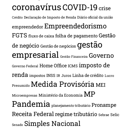
coronavírus
COVID-19
crise
Declaração de Imposto de Renda
Diário oficial da união
Crédito
Empreendedorismo
empreendedor
FGTS
Gestão
folha de pagamento
fluxo de caixa
gestão
de negócio
Gestão de negócios
empresarial
Governo
Gestão Financeira
imposto de
Home Office
ICMS
Governo Federal
renda
INSS
Linha de crédito
impostos
Juros
IR
Lucro
Medida Provisória
MEI
Presumido
MP
Ministério da Economia
Microempresas
Pandemia
Pronampe
planejamento tributário
Receita Federal
regime tributário
Selic
Sebrae
Simples Nacional
Senado