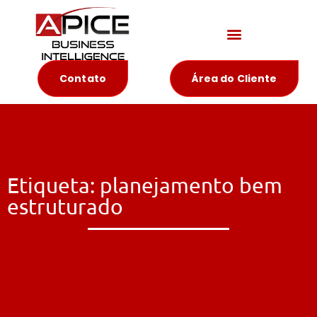
Materiais Educativos
Contato
Área do Cliente
Etiqueta: planejamento bem
estruturado