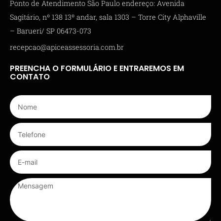
Ponto de Atendimento São Paulo endereço: Avenida
Sagitário, nº 138 13º andar, sala 1303 – Torre City Alphaville
– Barueri/ SP 06473-073
recepcao@apiceassessoria.com.br
PREENCHA O FORMULÁRIO E ENTRAREMOS EM
CONTATO