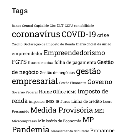
Tags
CLT
Banco Central
Capital de Giro
CNPJ
contabilidade
coronavírus
COVID-19
crise
Declaração de Imposto de Renda
Diário oficial da união
Crédito
Empreendedorismo
empreendedor
FGTS
Gestão
folha de pagamento
fluxo de caixa
gestão
de negócio
Gestão de negócios
empresarial
Governo
Gestão Financeira
imposto de
Home Office
ICMS
Governo Federal
renda
INSS
Linha de crédito
impostos
Juros
IR
Lucro
Medida Provisória
MEI
Presumido
MP
Ministério da Economia
Microempresas
Pandemia
Pronampe
planejamento tributário