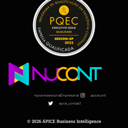
ApiceAssessoriaEmpresarial
apicecont
apice_contabil
© 2026 ÁPICE Business Intelligence