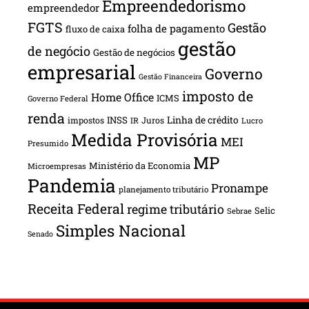
Empreendedorismo
empreendedor
FGTS
Gestão
folha de pagamento
fluxo de caixa
gestão
de negócio
Gestão de negócios
empresarial
Governo
Gestão Financeira
imposto de
Home Office
ICMS
Governo Federal
renda
INSS
Linha de crédito
impostos
Juros
IR
Lucro
Medida Provisória
MEI
Presumido
MP
Ministério da Economia
Microempresas
Pandemia
Pronampe
planejamento tributário
Receita Federal
regime tributário
Selic
Sebrae
Simples Nacional
Senado