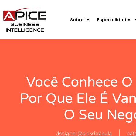
Sobre
Especialidades
Você Conhece O 
Por Que Ele É Van
O Seu Negó
designer@alexdepaula
set