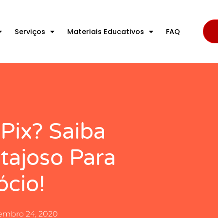
Serviços
Materiais Educativos
FAQ
Pix? Saiba
tajoso Para
cio!
embro 24, 2020