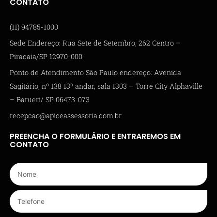
CONTATO
(11) 94785-1000
Sede Endereço: Rua Sete de Setembro, 262 Centro –
Piracaia/SP 12970-000
Ponto de Atendimento São Paulo endereço: Avenida
Sagitário, nº 138 13º andar, sala 1303 – Torre City Alphaville
– Barueri/ SP 06473-073
recepcao@apiceassessoria.com.br
PREENCHA O FORMULÁRIO E ENTRAREMOS EM
CONTATO