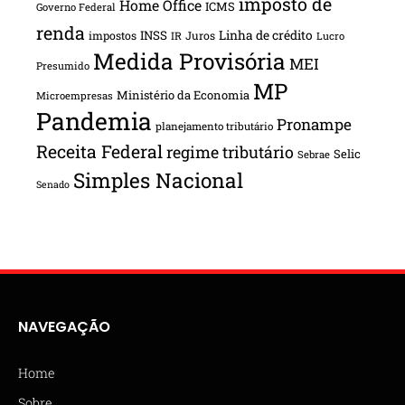
imposto de
Home Office
ICMS
Governo Federal
renda
INSS
Linha de crédito
impostos
Juros
IR
Lucro
Medida Provisória
MEI
Presumido
MP
Ministério da Economia
Microempresas
Pandemia
Pronampe
planejamento tributário
Receita Federal
regime tributário
Selic
Sebrae
Simples Nacional
Senado
NAVEGAÇÃO
Home
Sobre