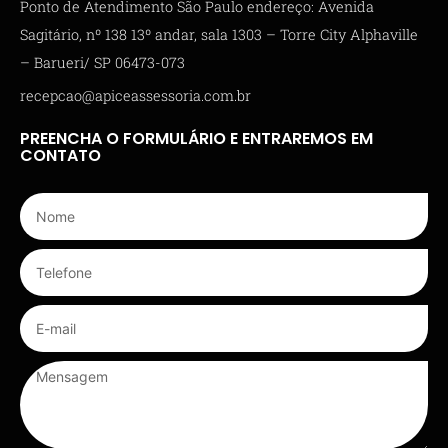
Ponto de Atendimento São Paulo endereço: Avenida
Sagitário, nº 138 13º andar, sala 1303 – Torre City Alphaville
– Barueri/ SP 06473-073
recepcao@apiceassessoria.com.br
PREENCHA O FORMULÁRIO E ENTRAREMOS EM
CONTATO