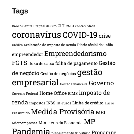
Tags
CLT
Banco Central
Capital de Giro
CNPJ
contabilidade
coronavírus
COVID-19
crise
Declaração de Imposto de Renda
Diário oficial da união
Crédito
Empreendedorismo
empreendedor
FGTS
Gestão
folha de pagamento
fluxo de caixa
gestão
de negócio
Gestão de negócios
empresarial
Governo
Gestão Financeira
imposto de
Home Office
ICMS
Governo Federal
renda
INSS
Linha de crédito
impostos
Juros
IR
Lucro
Medida Provisória
MEI
Presumido
MP
Ministério da Economia
Microempresas
Pandemia
Pronampe
planejamento tributário