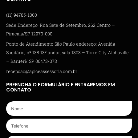
(11) 94785-1000
Sede Endereço: Rua Sete de Setembro, 262 Centro –
Piracaia/SP 12970-000
Ponto de Atendimento São Paulo endereço: Avenida
Sagitário, nº 138 13º andar, sala 1303 – Torre City Alphaville
– Barueri/ SP 06473-073
recepcao@apiceassessoria.com.br
PREENCHA O FORMULÁRIO E ENTRAREMOS EM
CONTATO