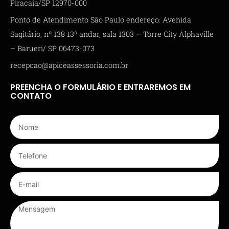
Piracaia/SP 12970-000
Ponto de Atendimento São Paulo endereço: Avenida
Sagitário, nº 138 13º andar, sala 1303 – Torre City Alphaville
– Barueri/ SP 06473-073
recepcao@apiceassessoria.com.br
PREENCHA O FORMULÁRIO E ENTRAREMOS EM
CONTATO