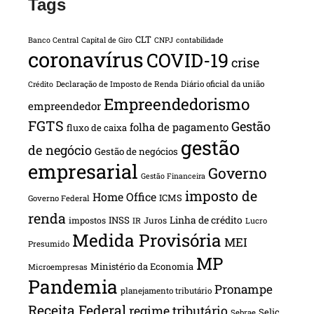
Tags
CLT
Banco Central
Capital de Giro
CNPJ
contabilidade
coronavírus
COVID-19
crise
Declaração de Imposto de Renda
Diário oficial da união
Crédito
Empreendedorismo
empreendedor
FGTS
Gestão
folha de pagamento
fluxo de caixa
gestão
de negócio
Gestão de negócios
empresarial
Governo
Gestão Financeira
imposto de
Home Office
ICMS
Governo Federal
renda
INSS
Linha de crédito
impostos
Juros
IR
Lucro
Medida Provisória
MEI
Presumido
MP
Ministério da Economia
Microempresas
Pandemia
Pronampe
planejamento tributário
Receita Federal
regime tributário
Selic
Sebrae