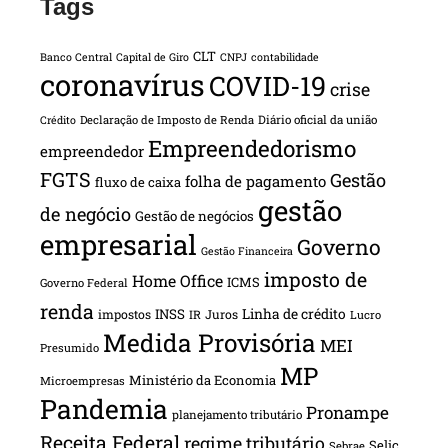
Tags
CLT
Banco Central
Capital de Giro
CNPJ
contabilidade
coronavírus
COVID-19
crise
Declaração de Imposto de Renda
Diário oficial da união
Crédito
Empreendedorismo
empreendedor
FGTS
Gestão
folha de pagamento
fluxo de caixa
gestão
de negócio
Gestão de negócios
empresarial
Governo
Gestão Financeira
imposto de
Home Office
ICMS
Governo Federal
renda
INSS
Linha de crédito
impostos
Juros
IR
Lucro
Medida Provisória
MEI
Presumido
MP
Ministério da Economia
Microempresas
Pandemia
Pronampe
planejamento tributário
Receita Federal
regime tributário
Selic
Sebrae