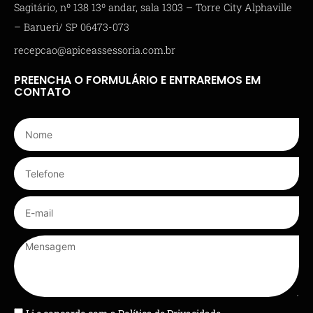
Sagitário, nº 138 13º andar, sala 1303 – Torre City Alphaville
– Barueri/ SP 06473-073
recepcao@apiceassessoria.com.br
PREENCHA O FORMULÁRIO E ENTRAREMOS EM
CONTATO