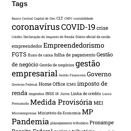
Tags
CLT
Banco Central
Capital de Giro
CNPJ
contabilidade
coronavírus
COVID-19
crise
Declaração de Imposto de Renda
Diário oficial da união
Crédito
Empreendedorismo
empreendedor
FGTS
Gestão
folha de pagamento
fluxo de caixa
gestão
de negócio
Gestão de negócios
empresarial
Governo
Gestão Financeira
imposto de
Home Office
ICMS
Governo Federal
renda
INSS
Linha de crédito
impostos
Juros
IR
Lucro
Medida Provisória
MEI
Presumido
MP
Ministério da Economia
Microempresas
Pandemia
Pronampe
planejamento tributário