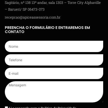
Sagitário, nº 138 13º andar, sala 1303 – Torre City Alphaville
– Barueri/ SP 06473-073
recepcao@apiceassessoria.com.br
PREENCHA O FORMULÁRIO E ENTRAREMOS EM
CONTATO