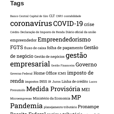
Tags
CLT
Banco Central
Capital de Giro
CNPJ
contabilidade
coronavírus
COVID-19
crise
Declaração de Imposto de Renda
Diário oficial da união
Crédito
Empreendedorismo
empreendedor
FGTS
Gestão
folha de pagamento
fluxo de caixa
gestão
de negócio
Gestão de negócios
empresarial
Governo
Gestão Financeira
imposto de
Home Office
ICMS
Governo Federal
renda
INSS
Linha de crédito
impostos
Juros
IR
Lucro
Medida Provisória
MEI
Presumido
MP
Ministério da Economia
Microempresas
Pandemia
Pronampe
planejamento tributário