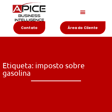
Materiais Educativos
Contato
Área do Cliente
Etiqueta: imposto sobre
gasolina