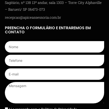
Sagitário, nº 138 13º andar, sala 1303 – Torre City Alphaville
– Barueri/ SP 06473-073
recepcao@apiceassessoria.com.br
PREENCHA O FORMULÁRIO E ENTRAREMOS EM
CONTATO