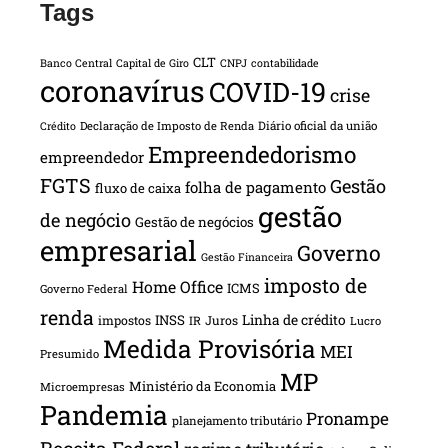
Tags
CLT
Banco Central
Capital de Giro
CNPJ
contabilidade
coronavírus
COVID-19
crise
Declaração de Imposto de Renda
Diário oficial da união
Crédito
Empreendedorismo
empreendedor
FGTS
Gestão
folha de pagamento
fluxo de caixa
gestão
de negócio
Gestão de negócios
empresarial
Governo
Gestão Financeira
imposto de
Home Office
ICMS
Governo Federal
renda
INSS
Linha de crédito
impostos
Juros
IR
Lucro
Medida Provisória
MEI
Presumido
MP
Ministério da Economia
Microempresas
Pandemia
Pronampe
planejamento tributário