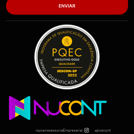
ENVIAR
ApiceAssessoriaEmpresarial
apicecont