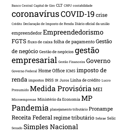
CLT
Banco Central
Capital de Giro
CNPJ
contabilidade
coronavírus
COVID-19
crise
Declaração de Imposto de Renda
Diário oficial da união
Crédito
Empreendedorismo
empreendedor
FGTS
Gestão
folha de pagamento
fluxo de caixa
gestão
de negócio
Gestão de negócios
empresarial
Governo
Gestão Financeira
imposto de
Home Office
ICMS
Governo Federal
renda
INSS
Linha de crédito
impostos
Juros
IR
Lucro
Medida Provisória
MEI
Presumido
MP
Ministério da Economia
Microempresas
Pandemia
Pronampe
planejamento tributário
Receita Federal
regime tributário
Selic
Sebrae
Simples Nacional
Senado