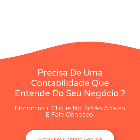
Precisa De Uma
Contabilidade Que
Entende Do Seu Negócio ?
Encontrou! Clique No Botão Abaixo
E Fale Conosco!
Entrar Em Contato Agora