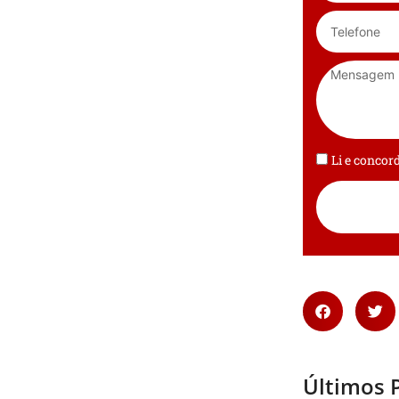
Li e conco
Últimos 