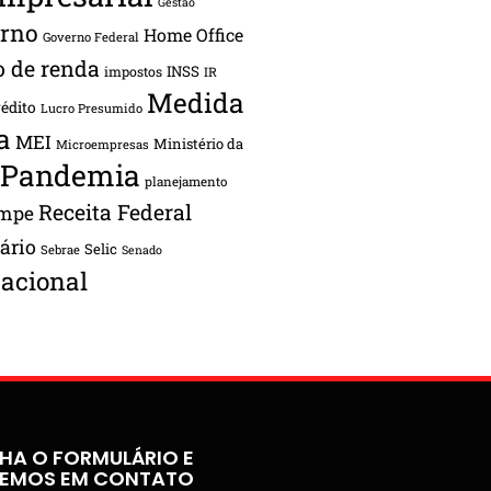
Gestão
rno
Home Office
Governo Federal
o de renda
INSS
impostos
IR
Medida
rédito
Lucro Presumido
a
MEI
Ministério da
Microempresas
Pandemia
planejamento
Receita Federal
ampe
tário
Selic
Sebrae
Senado
acional
HA O FORMULÁRIO E
REMOS EM CONTATO