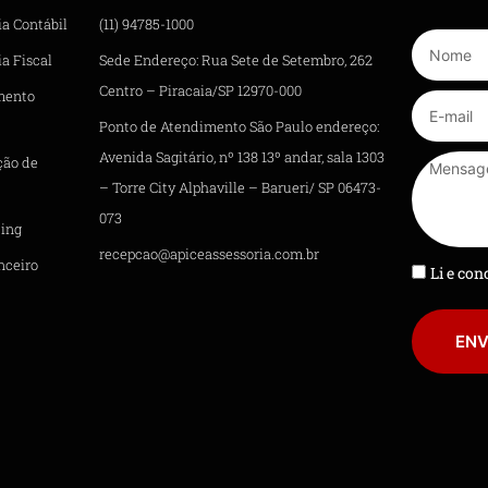
ia Contábil
(11) 94785-1000
a Fiscal
Sede Endereço: Rua Sete de Setembro, 262
Centro – Piracaia/SP 12970-000
mento
Ponto de Atendimento São Paulo endereço:
Avenida Sagitário, nº 138 13º andar, sala 1303
ção de
– Torre City Alphaville – Barueri/ SP 06473-
073
ing
recepcao@apiceassessoria.com.br
nceiro
Li e co
ENV