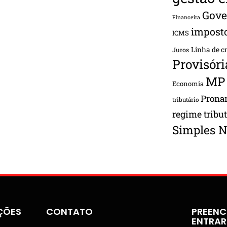
Gove
Financeira
impost
ICMS
Linha de c
Juros
Provisóri
MP
Economia
Pron
tributário
regime tribu
Simples N
ÇÕES
CONTATO
PREENC
ENTRA