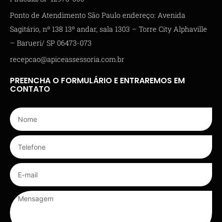
Ponto de Atendimento São Paulo endereço: Avenida
Sagitário, nº 138 13º andar, sala 1303 – Torre City Alphaville
– Barueri/ SP 06473-073
recepcao@apiceassessoria.com.br
PREENCHA O FORMULÁRIO E ENTRAREMOS EM
CONTATO