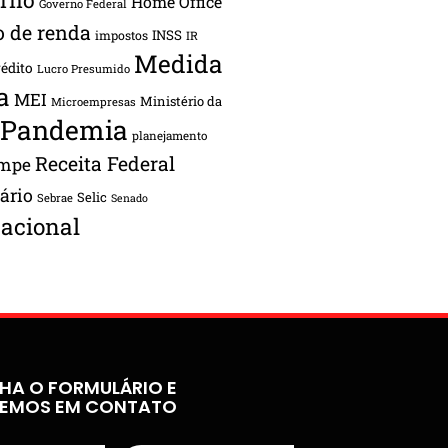
Home Office
Governo Federal
o de renda
INSS
impostos
IR
Medida
rédito
Lucro Presumido
a
MEI
Ministério da
Microempresas
Pandemia
planejamento
Receita Federal
ampe
tário
Selic
Sebrae
Senado
acional
HA O FORMULÁRIO E
REMOS EM CONTATO