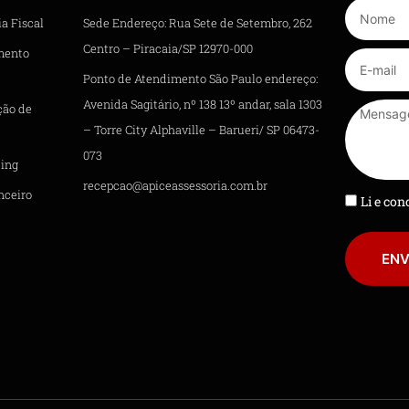
a Fiscal
Sede Endereço: Rua Sete de Setembro, 262
Centro – Piracaia/SP 12970-000
mento
Ponto de Atendimento São Paulo endereço:
Avenida Sagitário, nº 138 13º andar, sala 1303
ção de
– Torre City Alphaville – Barueri/ SP 06473-
073
ing
recepcao@apiceassessoria.com.br
nceiro
Li e co
ENV