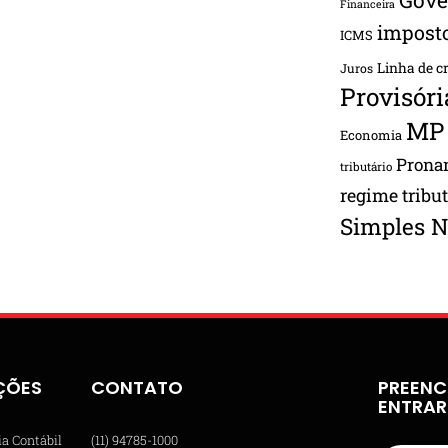
Financeira
impost
ICMS
Linha de c
Juros
Provisóri
MP
Economia
Pron
tributário
regime tribu
Simples N
ÇÕES
CONTATO
PREENC
ENTRA
ia Contábil
(11) 94785-1000