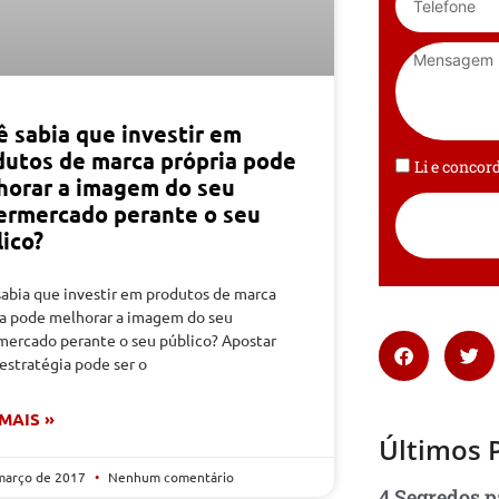
ê sabia que investir em
dutos de marca própria pode
Li e conco
horar a imagem do seu
ermercado perante o seu
lico?
sabia que investir em produtos de marca
ia pode melhorar a imagem do seu
mercado perante o seu público? Apostar
estratégia pode ser o
 MAIS »
Últimos 
março de 2017
Nenhum comentário
4 Segredos p