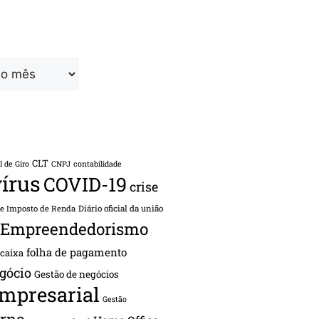
CLT
l de Giro
CNPJ
contabilidade
írus
COVID-19
crise
de Imposto de Renda
Diário oficial da união
Empreendedorismo
folha de pagamento
 caixa
gócio
Gestão de negócios
empresarial
Gestão
rno