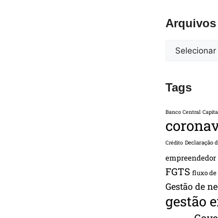
Arquivos
Tags
Banco Central
Capita
coronav
Declaração 
Crédito
empreendedor
FGTS
fluxo de
Gestão de ne
gestão 
Gove