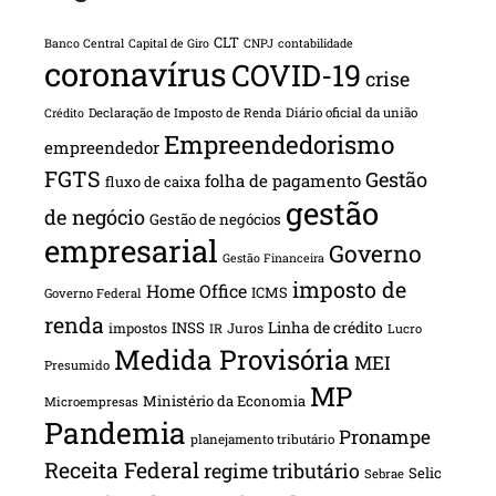
CLT
Banco Central
Capital de Giro
CNPJ
contabilidade
coronavírus
COVID-19
crise
Declaração de Imposto de Renda
Diário oficial da união
Crédito
Empreendedorismo
empreendedor
FGTS
Gestão
folha de pagamento
fluxo de caixa
gestão
de negócio
Gestão de negócios
empresarial
Governo
Gestão Financeira
imposto de
Home Office
ICMS
Governo Federal
renda
INSS
Linha de crédito
impostos
Juros
IR
Lucro
Medida Provisória
MEI
Presumido
MP
Ministério da Economia
Microempresas
Pandemia
Pronampe
planejamento tributário
Receita Federal
regime tributário
Selic
Sebrae