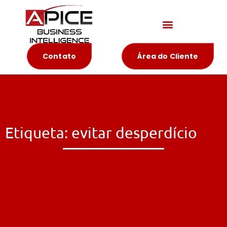
Materiais Educativos
Contato
Área do Cliente
Etiqueta: evitar desperdício